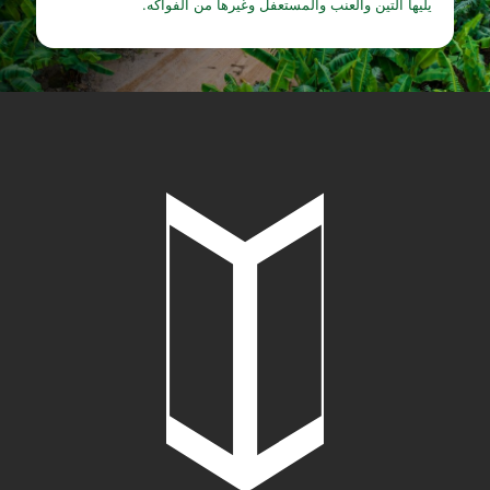
يليها التين والعنب والمستعفل وغيرها من الفواكه.