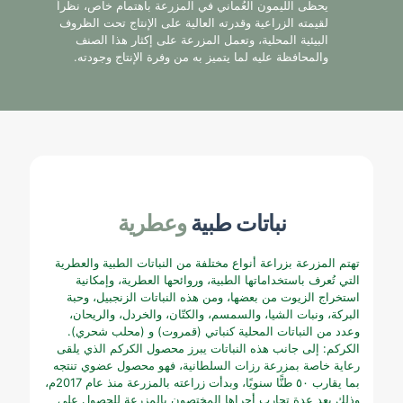
يحظى الليمون العُماني في المزرعة باهتمام خاص، نظراً
لقيمته الزراعية وقدرته العالية على الإنتاج تحت الظروف
البيئية المحلية، وتعمل المزرعة على إكثار هذا الصنف
والمحافظة عليه لما يتميز به من وفرة الإنتاج وجودته.
نباتات طبية
وعطرية
تهتم المزرعة بزراعة أنواع مختلفة من النباتات الطبية والعطرية
التي تُعرف باستخداماتها الطبية، وروائحها العطرية، وإمكانية
استخراج الزيوت من بعضها، ومن هذه النباتات الزنجبيل، وحبة
البركة، ونبات الشيا، والسمسم، والكتّان، والخردل، والريحان،
وعدد من النباتات المحلية كنباتي (قمروت) و (محلب شحري).
الكركم: إلى جانب هذه النباتات يبرز محصول الكركم الذي يلقى
رعاية خاصة بمزرعة رزات السلطانية، فهو محصول عضوي تنتجه
بما يقارب ٥٠ طنًّا سنويًا، وبدأت زراعته بالمزرعة منذ عام 2017م،
وذلك بعد عدة تجارب أجراها المختصون بالمزرعة للحصول على