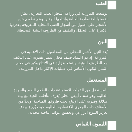
العنب
توسعت المزرعة في زراعة أشجار العنب التجارية، نظرًا
لقيمتها الاقتصادية العالية وإنتاجها الوفير، ويتم تطعيم هذه
الأشجار على أصول من أشجار العنب المحلية المعروفة بقدرتها
الكبيرة على التحمّل والتكيف مع الظروف البيئية المحيطة.
التين
يُعد التين الأحمر المحلي من المحاصيل ذات الأهمية في
المزرعة، إذ تم اعتماد صنف محلي يتميز بقدرته على التكيف
مع الظروف البيئية، ويتمتع بغزارة في الإنتاج وكبر في حجم
الثمار، ليكون الأساس في عمليات الإكثار داخل المزرعة.
المستعفل
المستعفل من الفواكه الاستوائية ذات الطعم اللذيذ والجودة
العالية، وهو صنف أبيض محلي يُعرف بتأقلمه الجيد مع بيئة
صلالة وقدرته على الإنتاج تحت ظروفها المناخية. ويعدّ من
الأصناف ذات الجدوى الاقتصادية العالية، حيث يُزرع بهدف
تعزيز التنوع الزراعي وتحقيق عوائد إنتاجية مجدية.
الليمون العُماني