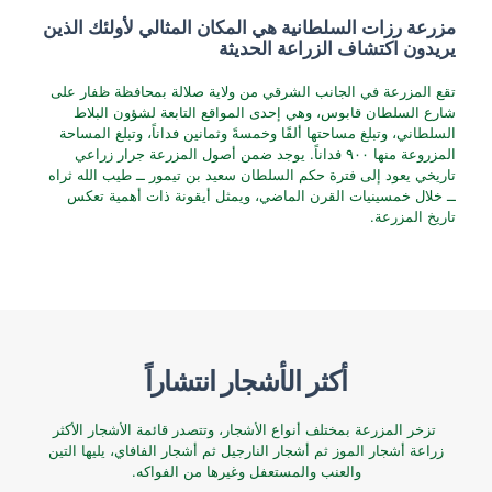
مزرعة رزات السلطانية هي المكان المثالي لأولئك الذين
يريدون اكتشاف الزراعة الحديثة
تقع المزرعة في الجانب الشرقي من ولاية صلالة بمحافظة ظفار على
شارع السلطان قابوس، وهي إحدى المواقع التابعة لشؤون البلاط
السلطاني، وتبلغ مساحتها ألفًا وخمسةً وثمانين فداناً، وتبلغ المساحة
المزروعة منها ٩٠٠ فداناً. يوجد ضمن أصول المزرعة جرار زراعي
تاريخي يعود إلى فترة حكم السلطان سعيد بن تيمور ــ طيب الله ثراه
ــ خلال خمسينيات القرن الماضي، ويمثل أيقونة ذات أهمية تعكس
تاريخ المزرعة.
أكثر الأشجار انتشاراً
تزخر المزرعة بمختلف أنواع الأشجار، وتتصدر قائمة الأشجار الأكثر
زراعة أشجار الموز ثم أشجار النارجيل ثم أشجار الفافاي، يليها التين
والعنب والمستعفل وغيرها من الفواكه.