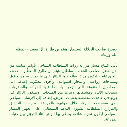
حضرة صاحب الجلالة السلطان هيثم بن طارق آل سعيد - حفظه
الله ورعاه
يأتي افتتاح مسار مزرعة رزات السلطانية السياحي بأوامر سامية من
لدن حضرة صاحب الجلالة السلطان هيثم بن طارق المعظّم – حفظه
الله ورعاه - لتكون مزارًا يطّلع فيها الزوّار على ما تمتاز به من حقول
ومساحات زراعية، وأشجار استوائية، وأخرى معمّرة، إضافة إلى
المحاصيل المتنوعة التي تزخر بها، بما فيها الفواكه والخضروات
ومنتجات الألبان ومشتقاتها وغيرها من المنتجات. وسيكون الزوّار في
جولةٍ في حافلات مخصصة بتقنيات العرض، إضافة إلى الإرشاد السياحي
الذي سيصطحب الزوّار خلال جولتهم بالمزرعة. وحرصت الحدائق
والمزارع السلطانية بشؤون البلاط السلطاني على تجهيز المسار
السياحي ليكون تجربة شائقة يحظى بها الزائر أثناء التجوّل بين جنبات
المزرعة.