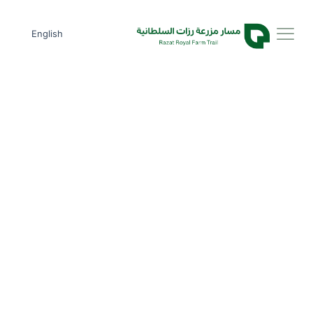
English
زيارات
نباتات مختلفة
يومية
فواكه وخضراوات طازجة
ركوب الخيل
تجربة تعليمية
والعربات
وأنشطة تفاعلية