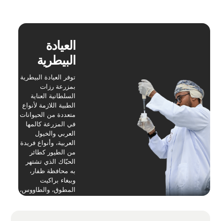
العيادة
البيطرية
توفر العيادة البيطرية
بمزرعة رزات
السلطانية العناية
الطبية اللازمة لأنواع
متعددة من الحيوانات
في المزرعة كالمها
العربي والخيول
العربية، وأنواع فريدة
من الطيور كطائر
الحبّاك الذي تشتهر
به محافظة ظفار،
وببغاء براكيت
المطوق، والطاووس،
وعدد من الحيوانات
والطيور الأخرى،
وتضمّ العيادة كفاءات