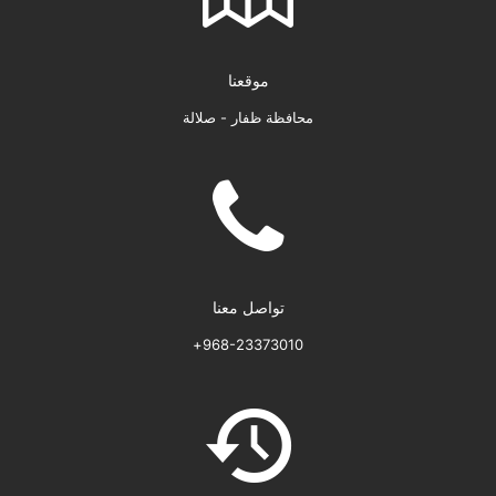
موقعنا
محافظة ظفار - صلالة
تواصل معنا
968-23373010+